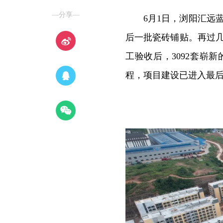
—分享—
6月1日，浏阳汇远
后一批瓷砖铺贴。再过
工验收后，3092套崭
程，项目建设已进入最