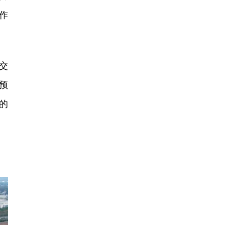
作
交
预
的