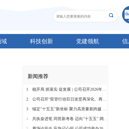
领域
科技创新
党建领航
信
新闻推荐
1
稳开局 抓落实 促发展 | 公司召开2026年一季度经济运行分析会、一季度“双管行动”检查暨综合大检查通报会
2
公司召开“双管行动百日攻坚再深化、再提升”专项活动启动会
3
锚定“十五五”新坐标 聚力高质量新跨越 公司五届三次职工（工会会员）代表大会暨2026年工作会胜利召开
4
共执奋进笔 同答新考卷 迈向“十五五” 阔步新征程 公司2026新年贺词
5
赛场论安全 应急记心间 公司成功举办2026年安全生产演讲比赛