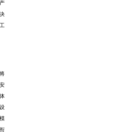
产
决
工
将
安
体
设
模
衔